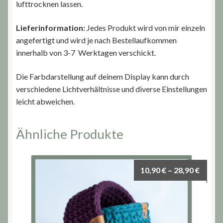
lufttrocknen lassen.
Lieferinformation:
Jedes Produkt wird von mir einzeln
angefertigt und wird je nach Bestellaufkommen
innerhalb von 3-7 Werktagen verschickt.
Die Farbdarstellung auf deinem Display kann durch
verschiedene Lichtverhältnisse und diverse Einstellungen
leicht abweichen.
Ähnliche Produkte
Preis
10,90
€
–
28,90
€
10,90 
bis
28,90 