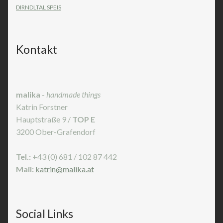
DIRNDLTAL SPEIS
Kontakt
malika
-
handmade things
Katrin Forstner
Hauptstraße 9 /
TOP E
3200 Ober-Grafendorf
Tel.:
+43 (0) 681 / 102 87 442
Mail:
katrin@malika.at
Social Links