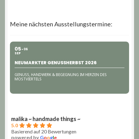
Varianten
auf.
Die
Meine nächsten Ausstellungstermine:
Optionen
können
auf
05
06
der
SEP
Produktseite
NEUMARKTER GENUSSHERBST 2026
gewählt
werden
GENUSS, HANDWERK & BEGEGNUNG IM HERZEN DES
MOSTVIERTELS
malika ~ handmade things ~
5.0
Basierend auf 20 Bewertungen
powered by
G
o
o
g
l
e